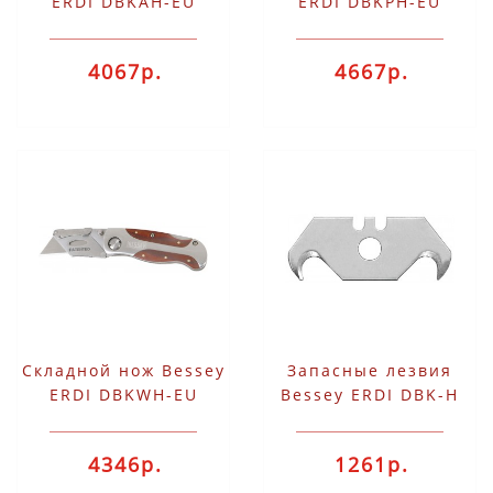
ERDI DBKAH-EU
ERDI DBKPH-EU
4067р.
4667р.
Складной нож Bessey
Запасные лезвия
ERDI DBKWH-EU
Bessey ERDI DBK-H
4346р.
1261р.