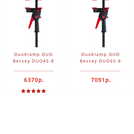
DuoKlamp DUO
DuoKlamp DUO
Bessey DUO45-8
Bessey DUO65-8
6370р.
7091р.