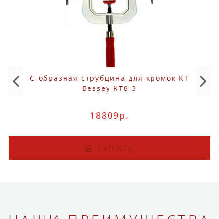
С-образная струбцина для кромок KT
Bessey KT8-3
18809р.
КУПИТЬ