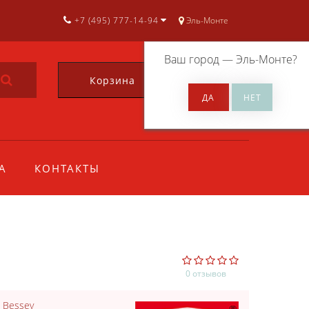
+7 (495) 777-14-94
Эль-Монте
Ваш город —
Эль-Монте
?
Корзина
0
А
КОНТАКТЫ
0 отзывов
:
Bessey