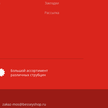
а
Закладки
Рассылка
Большой ассортимент
различных струбцин
zakaz-mos@besseyshop.ru