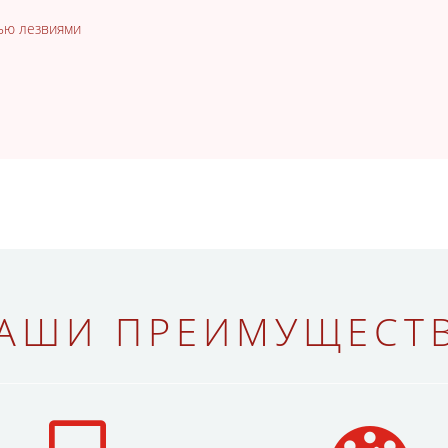
тью лезвиями
АШИ ПРЕИМУЩЕСТ