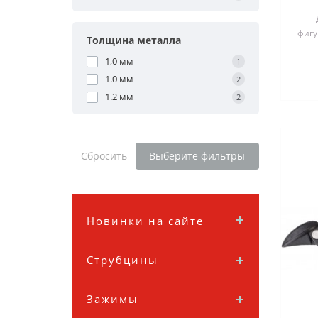
м
фигу
Толщина металла
ре
1,0 мм
1
1.0 мм
2
1.2 мм
2
Сбросить
Выберите фильтры
Новинки на сайте
Струбцины
Зажимы