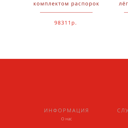
комплектом распорок
лёг
TU для дверных
коробок, 6 пр., 3x
98311р.
комплекта распорок
п
TU на одном
кронштейне (на 3
двери) Bessey TU-
TRAGE
ИНФОРМАЦИЯ
СЛ
О нас