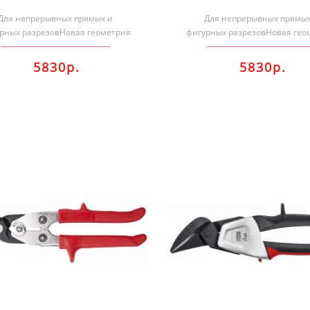
аневренные Bessey
маневренные Bes
Для непрерывных прямых и
ERDI D15A
Для непрерывных прямых
ERDI D15AL
рных разрезовНовая геометрия
фигурных разрезовНовая гео
жущей головки обеспечивает
режущей головки обеспечи
исключительно..
исключительно..
5830р.
5830р.