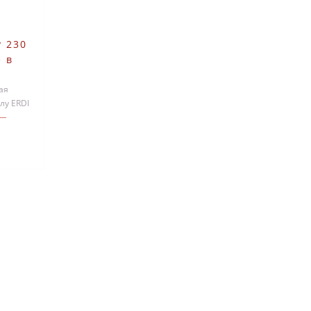
 230
 в
вке
L-SB
ая
лу ERDI
т