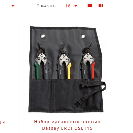
Показать:
цы.
Набор идеальных ножниц
Bessey ERDI DSET15