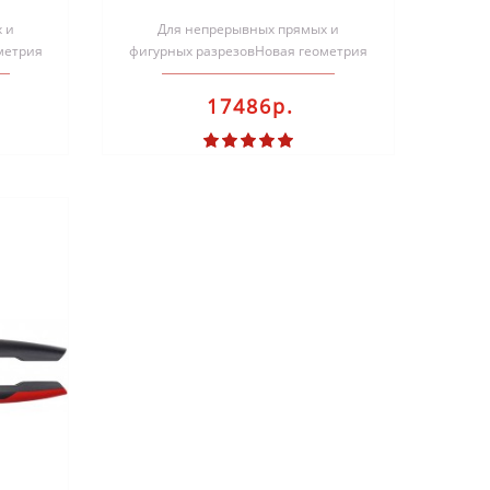
sey
 и
Для непрерывных прямых и
метрия
фигурных разрезовНовая геометрия
вает
режущей головки обеспечивает
исключительно..
17486р.