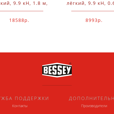
кий, 9.9 кН, 1.8 м,
лёгкий, 9.9 кН, 0.
губки 48x53,
губки 48x53,
двутавровый I-
двутавровый I
18588р.
8993р.
рофиль 37x11x4.5
профиль 37x11x
Bessey TL180
Bessey TL60
УЖБА ПОДДЕРЖКИ
ДОПОЛНИТЕЛЬ
Контакты
Производители