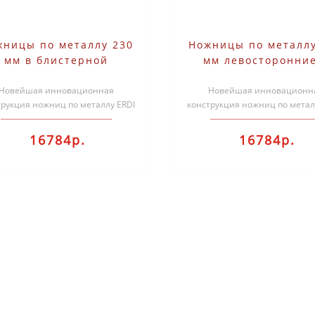
жницы по металлу 230
Ножницы по металлу
мм в блистерной
мм левосторонние
паковке Bessey ERDI
блистерной упако
Новейшая инновационная
D39ASS-SB
Bessey ERDI D39ASS
Новейшая инновационн
трукция ножниц по металлу ERDI
конструкция ножниц по метал
Bessey D39ASS позволяет
Bessey D39ASS позволяе
производить резку ..
производить резку ..
16784р.
16784р.