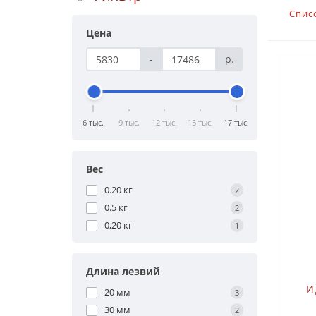
Спис
Цена
-
р.
6 тыс.
9 тыс.
12 тыс.
15 тыс.
17 тыс.
Вес
0.20 кг
2
0.5 кг
2
0,20 кг
1
Длина лезвий
И
20 мм
3
30 мм
2