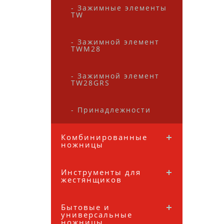
- Зажимные элементы
TW
- Зажимной элемент
TWM28
- Зажимной элемент
TW28GRS
- Принадлежности
Комбинированные
ножницы
Инструменты для
жестянщиков
Бытовые и
универсальные
ножницы