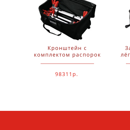
Кронштейн с
З
комплектом распорок
лёг
TU для дверных
коробок, 6 пр., 3x
98311р.
комплекта распорок
п
TU на одном
кронштейне (на 3
двери) Bessey TU-
TRAGE