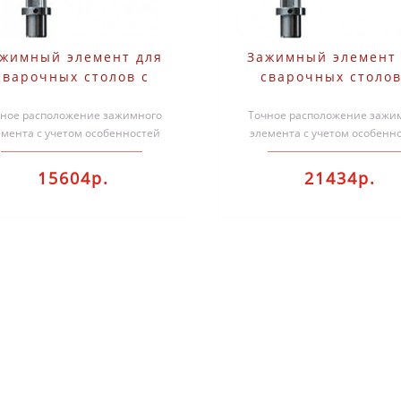
жимный элемент для
Зажимный элемент
сварочных столов с
сварочных столов
различной глубиной
различной глубин
чное расположение зажимного
ахвата TWV28 Bessey
Точное расположение зажи
захвата TWV28 Bes
емента с учетом особенностей
элемента с учетом особенн
TWV28-30-17-2K
TWV28-30-17H
варкиУлучшенный профиль и
сваркиУлучшенный профи
подвижная ск..
подвижная ск..
15604р.
21434р.