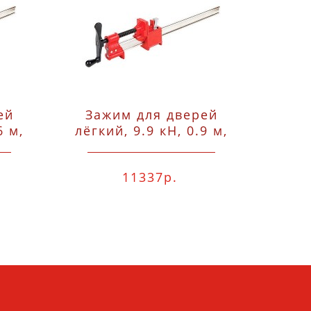
ей
Зажим для дверей
С
6 м,
лёгкий, 9.9 кН, 0.9 м,
вы
губки 48x53,
коро
-
двутавровый I-
по
11337р.
4.5
профиль 37x11x4.5
Bessey TL90
рас
B