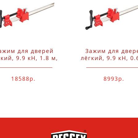
ажим для дверей
Зажим для двер
кий, 9.9 кН, 1.8 м,
лёгкий, 9.9 кН, 0.
губки 48x53,
губки 48x53,
двутавровый I-
двутавровый I
18588р.
8993р.
рофиль 37x11x4.5
профиль 37x11x
Bessey TL180
Bessey TL60