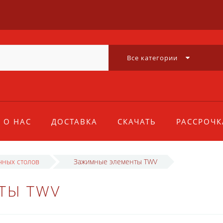
Все категории
О НАС
ДОСТАВКА
СКАЧАТЬ
РАССРОЧК
чных столов
Зажимные элементы TWV
ТЫ TWV