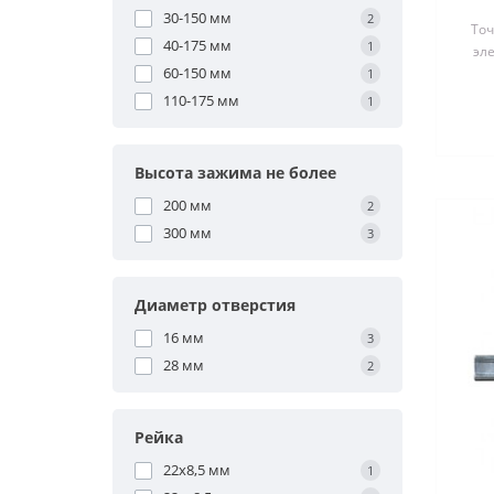
30-150 мм
2
То
з
40-175 мм
1
эл
60-150 мм
с
1
110-175 мм
1
Высота зажима не более
200 мм
2
300 мм
3
Диаметр отверстия
16 мм
3
28 мм
2
Рейка
22x8,5 мм
1