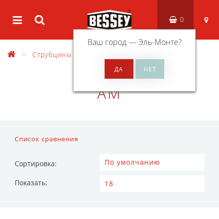
0
Ваш город —
Эль-Монте
?
Струбцины
Легкие струбцины
AM
AM
Список сравнения
Сортировка:
Показать: