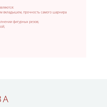
являются:
им вкладышем, прочность самого шарнира
олнении фигурных резов;
кой;
ВА