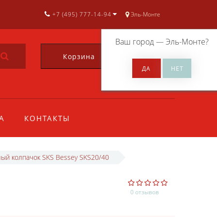
+7 (495) 777-14-94
Эль-Монте
Ваш город —
Эль-Монте
?
Корзина
0
А
КОНТАКТЫ
ый колпачок SKS Bessey SKS20/40
0 отзывов