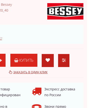
:
Bessey
20_40
Е?
КУПИТЬ
ЗАКАЗАТЬ В ОДИН КЛИК
 товар
Экспресс доставка
ифицирован
по России
но в
Звони прямо