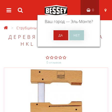
0
Ваш город —
Эль-Монте
?
Струбцины
Легкие струбцины
HKL
ДЕРЕВЯННАЯ СТРУБЦИНА
HKL BESSEY HKL30
0 отзывов