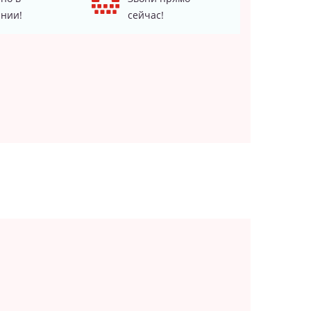
нии!
сейчас!