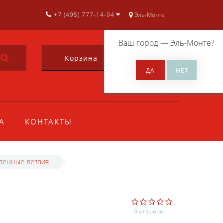
+7 (495) 777-14-94
Эль-Монте
Ваш город —
Эль-Монте
?
Корзина
0
А
КОНТАКТЫ
гленные лезвия
0 отзывов