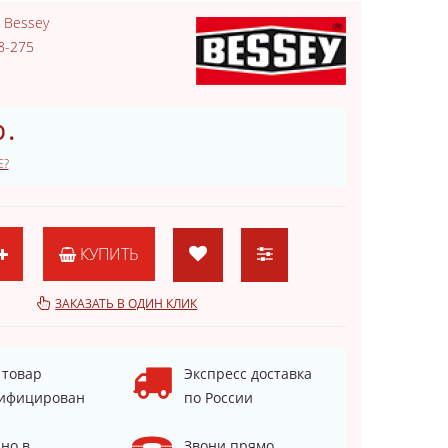
:
Bessey
8-275
.
Е?
КУПИТЬ
ЗАКАЗАТЬ В ОДИН КЛИК
 товар
Экспресс доставка
ифицирован
по России
но в
Звони прямо