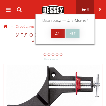
0
Ваш город —
Эль-Монте
?
Струбцины
Угловые зажимы
УГЛОВОЙ ЗАЖИМ WS
BESSEY WS1
0 отзывов