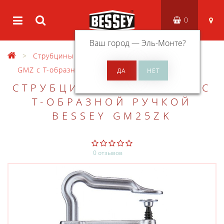
0
Ваш город —
Эль-Монте
?
Струбцины
Струбцины OMEGA GMZ
GMZ с Т-образной рукояткой
СТРУБЦИНА OMEGA GMZ С
Т-ОБРАЗНОЙ РУЧКОЙ
BESSEY GM25ZK
0 отзывов