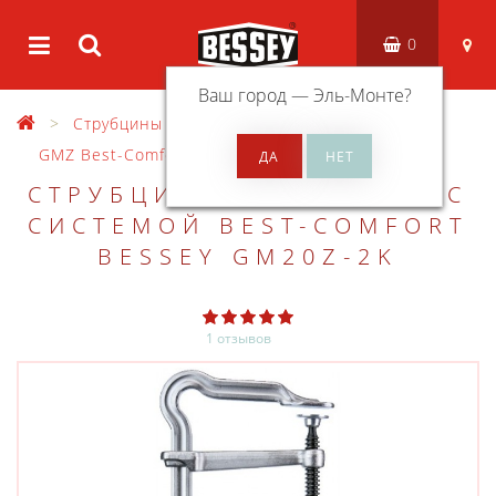
0
Ваш город —
Эль-Монте
?
Струбцины
Струбцины OMEGA GMZ
GMZ Best-Comfort
СТРУБЦИНА OMEGA GMZ С
СИСТЕМОЙ BEST-COMFORT
BESSEY GM20Z-2K
1 отзывов