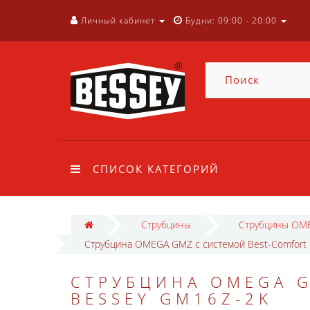
Личный кабинет
Будни: 09:00 - 20:00
СПИСОК КАТЕГОРИЙ
Струбцины
Струбцины OM
Струбцина OMEGA GMZ с системой Best-Comfort
СТРУБЦИНА OMEGA G
BESSEY GM16Z-2K