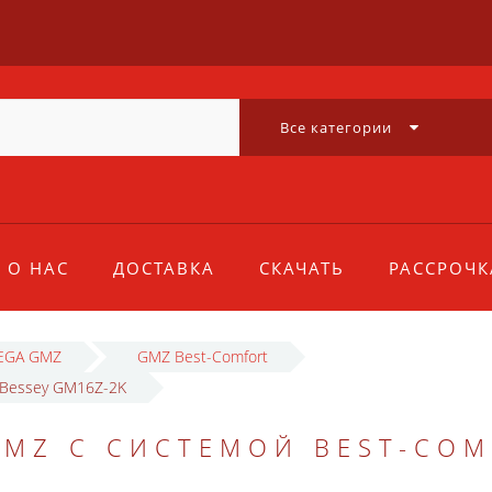
Все категории
О НАС
ДОСТАВКА
СКАЧАТЬ
РАССРОЧК
EGA GMZ
GMZ Best-Comfort
 Bessey GM16Z-2K
MZ С СИСТЕМОЙ BEST-COM