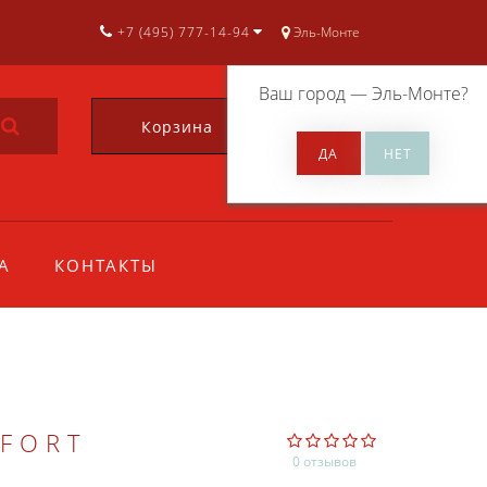
+7 (495) 777-14-94
Эль-Монте
Ваш город —
Эль-Монте
?
Корзина
0
А
КОНТАКТЫ
FORT
0 отзывов