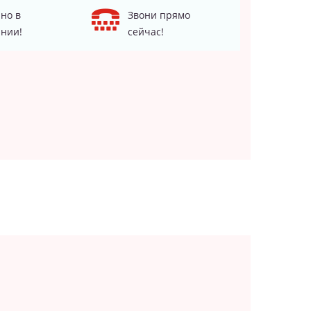
но в
Звони прямо
нии!
сейчас!