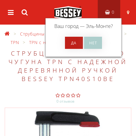
0
Ваш город —
Эль-Монте
?
Струбцины
Струбцины из ковкого чугуна
TPN
TPN с надежной деревянной ручкой
СТРУБЦИНА ИЗ КОВКОГО
ЧУГУНА TPN С НАДЕЖНОЙ
ДЕРЕВЯННОЙ РУЧКОЙ
BESSEY TPN40S10BE
0 отзывов