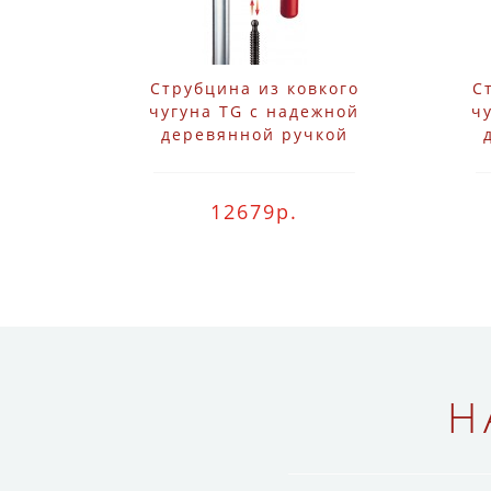
Струбцина из ковкого
С
чугуна TG с надежной
ч
деревянной ручкой
Bessey TG40
12679р.
Н