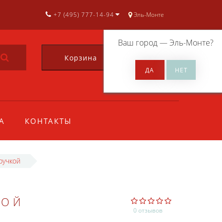
+7 (495) 777-14-94
Эль-Монте
Ваш город —
Эль-Монте
?
Корзина
0
А
КОНТАКТЫ
ручкой
НОЙ
0 отзывов