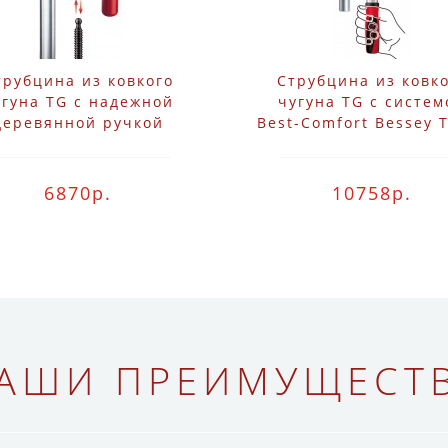
трубцина из ковкого
Струбцина из ковк
угуна TG с надежной
чугуна TG с систем
деревянной ручкой
Best-Comfort Bessey 
Bessey TG20
2K
6870р.
10758р.
АШИ ПРЕИМУЩЕСТ