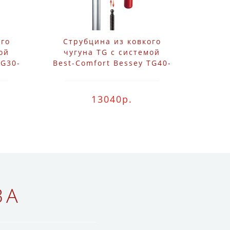
ого
Струбцина из ковкого
ой
чугуна TG с системой
TG30-
Best-Comfort Bessey TG40-
2K
13040р.
ВА