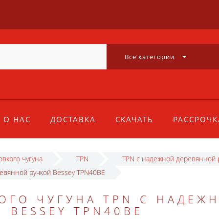
Все категории
О НАС
ДОСТАВКА
СКАЧАТЬ
РАССРОЧК
овкого чугуна
TPN
TPN с надежной деревянной 
ревянной ручкой Bessey TPN40BE
ОГО ЧУГУНА TPN С НАДЕЖ
 BESSEY TPN40BE