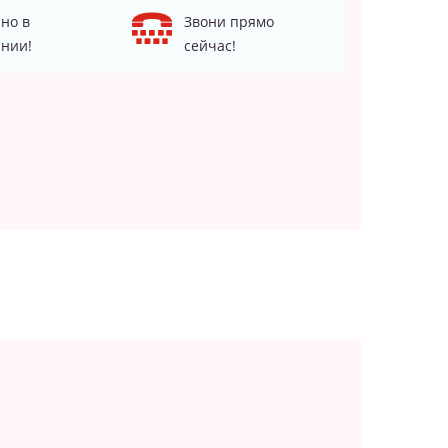
но в
Звони прямо
нии!
сейчас!