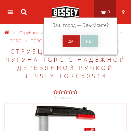
0
Ваш город —
Эль-Монте
?
Струбцины
Струбцины из ковкого чугуна
TGRC
TGRС с надежной деревянной ручкой
СТРУБЦИНА ИЗ КОВКОГО
ЧУГУНА TGRC С НАДЕЖНОЙ
ДЕРЕВЯННОЙ РУЧКОЙ
BESSEY TGRC50S14
0 отзывов