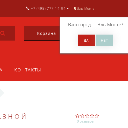
+7 (495) 777-14-94
Эль-Монте
Ваш город —
Эль-Монте
?
Корзина
0
А
КОНТАКТЫ
АЗНОЙ
0 отзывов