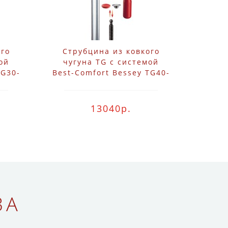
ого
Струбцина из ковкого
ой
чугуна TG с системой
TG30-
Best-Comfort Bessey TG40-
2K
13040р.
ВА