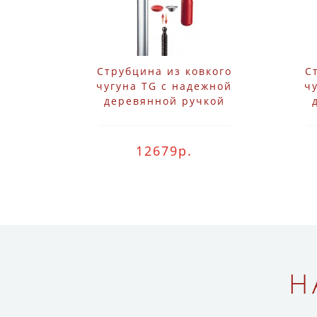
Струбцина из ковкого
С
чугуна TG с надежной
ч
деревянной ручкой
Bessey TG40
12679р.
Н