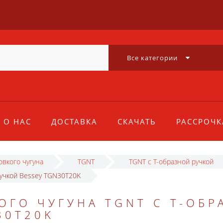
Все категории
О НАС
ДОСТАВКА
СКАЧАТЬ
РАССРОЧК
овкого чугуна
TGNT
TGNT с Т-образной ручкой
ручкой Bessey TGN30T20K
ОГО ЧУГУНА TGNT С Т-ОБР
30T20K