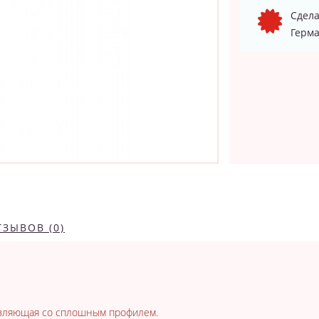
Сдела
Герма
ТЗЫВОВ (0)
авляющая со сплошным профилем.