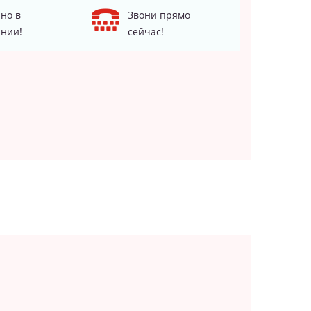
но в
Звони прямо
нии!
сейчас!