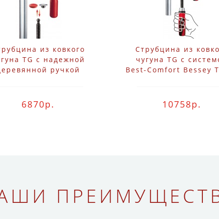
трубцина из ковкого
Струбцина из ковк
угуна TG с надежной
чугуна TG с систем
деревянной ручкой
Best-Comfort Bessey 
Bessey TG20
2K
6870р.
10758р.
АШИ ПРЕИМУЩЕСТ