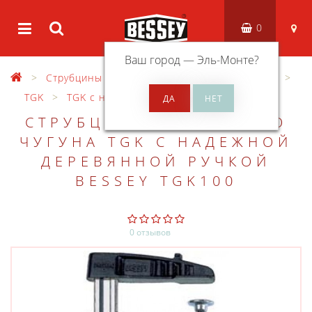
0
Ваш город —
Эль-Монте
?
Струбцины
Струбцины из ковкого чугуна
TGK
TGK с надежной деревянной ручкой
СТРУБЦИНА ИЗ КОВКОГО
ЧУГУНА TGK С НАДЕЖНОЙ
ДЕРЕВЯННОЙ РУЧКОЙ
BESSEY TGK100
0 отзывов