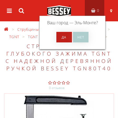
0
Ваш город —
Эль-Монте
?
Струбцины
Струбцины из ковкого чугуна
TGNT
TGNT с надежной деревянной ручкой
СТРУБЦИНА ДЛЯ
ГЛУБОКОГО ЗАЖИМА TGNT
С НАДЕЖНОЙ ДЕРЕВЯННОЙ
РУЧКОЙ BESSEY TGN80T40
0 отзывов