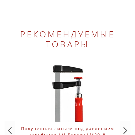
РЕКОМЕНДУЕМЫЕ
ТОВАРЫ
Полученная литьем под давлением
струбцина LM Bessey LM20_8