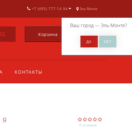
+7 (495) 777-14-94
Эль-Монте
Ваш город —
Эль-Монте
?
Корзина
0
А
КОНТАКТЫ
ИЯ
0 отзывов