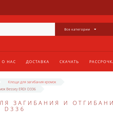
Все категории
О НАС
ДОСТАВКА
СКАЧАТЬ
РАССРОЧК
Клещи для загибания кромок
мок Bessey ERDI D336
ЛЯ ЗАГИБАНИЯ И ОТГИБАН
I D336