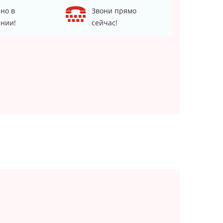
но в
Звони прямо
нии!
сейчас!