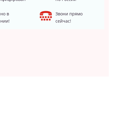
но в
Звони прямо
нии!
сейчас!