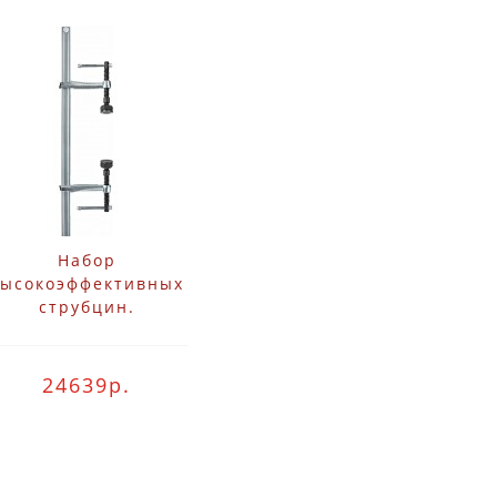
Набор
высокоэффективных
струбцин.
одстаивающихся под
знообразные формы в
ре SLV Bessey SLV100M
24639р.