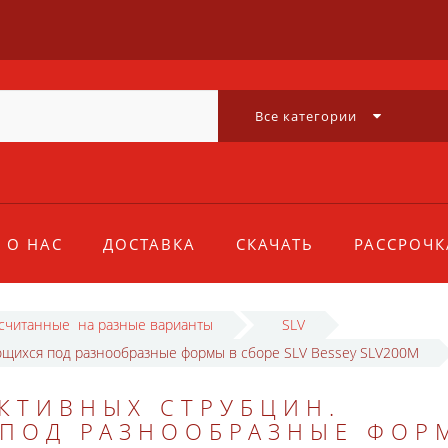
Все категории
О НАС
ДОСТАВКА
СКАЧАТЬ
РАССРОЧК
ссчитанные на разные варианты
SLV
ющихся под разнообразные формы в сборе SLV Bessey SLV200M
КТИВНЫХ СТРУБЦИН.
ПОД РАЗНООБРАЗНЫЕ ФОР