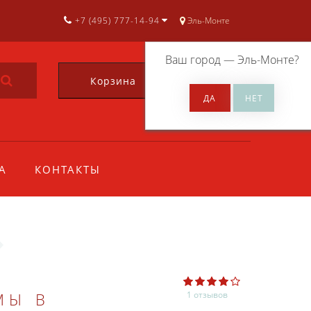
+7 (495) 777-14-94
Эль-Монте
Ваш город —
Эль-Монте
?
Корзина
0
А
КОНТАКТЫ
МЫ В
1 отзывов