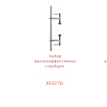
Набор
высокоэффективных
струбцин.
подстаивающихся под
п
разнообразные формы в
ра
сборе SLV Bessey SLV150M
сбо
30327р.