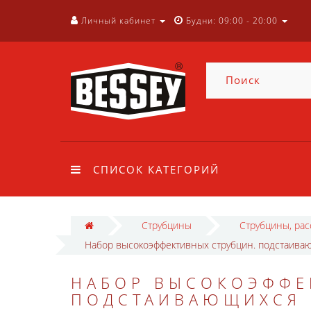
Личный кабинет
Будни: 09:00 - 20:00
СПИСОК КАТЕГОРИЙ
Струбцины
Струбцины, ра
Набор высокоэффективных струбцин. подстаива
НАБОР ВЫСОКОЭФФЕ
ПОДСТАИВАЮЩИХСЯ 