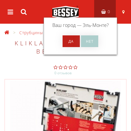
0
Ваш город —
Эль-Монте
?
Струбцины
Легкие струбцины
KLI
KLIKLAMP НАБОР KLI-S
BESSEY KLI-S
0 отзывов