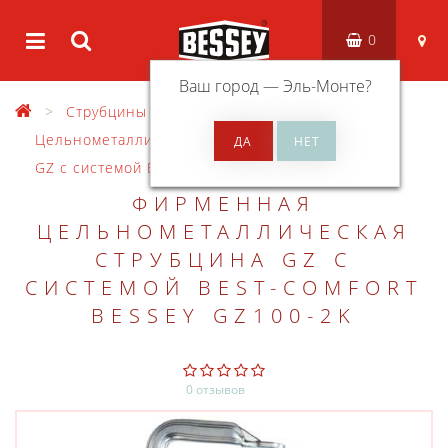
0
Ваш город —
Эль-Монте
?
Струбцины
Цельнометаллические струбцины
GZ с системой Best-Comfort
ФИРМЕННАЯ
ЦЕЛЬНОМЕТАЛЛИЧЕСКАЯ
СТРУБЦИНА GZ С
СИСТЕМОЙ BEST-COMFORT
BESSEY GZ100-2K
0 отзывов