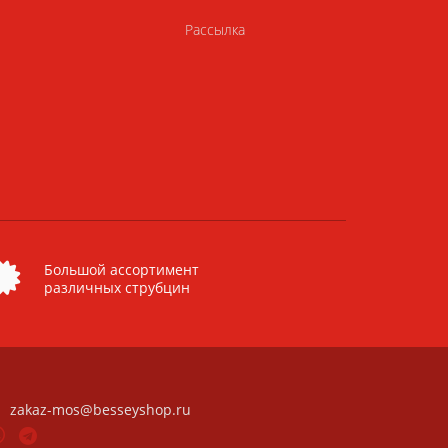
Рассылка
Большой ассортимент
различных струбцин
zakaz-mos@besseyshop.ru