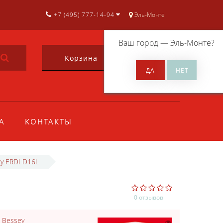
+7 (495) 777-14-94
Эль-Монте
Ваш город —
Эль-Монте
?
Корзина
0
А
КОНТАКТЫ
y ERDI D16L
0 отзывов
:
Bessey