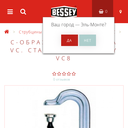
0
Ваш город —
Эль-Монте
?
Струбцины
C-образные струбцины
VC
C-ОБРАЗНАЯ СТРУБЦИНА
VC. СТАБИЛЬНАЯ BESSEY
VC8
0 отзывов