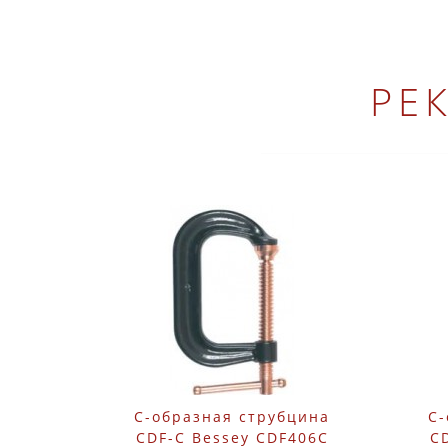
РЕ
C-образная струбцина
C-
CDF-C Bessey CDF406C
C