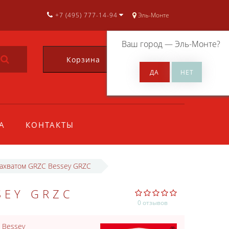
+7 (495) 777-14-94
Эль-Монте
Ваш город —
Эль-Монте
?
Корзина
0
А
КОНТАКТЫ
захватом GRZC Bessey GRZC
SEY GRZC
0 отзывов
:
Bessey