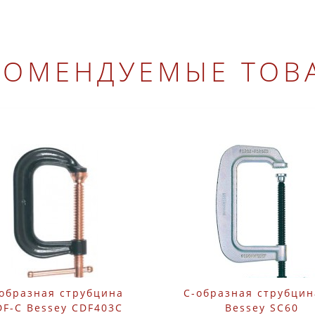
КОМЕНДУЕМЫЕ ТОВ
образная струбцина
C-образная струбцин
DF-C Bessey CDF403C
Bessey SC60