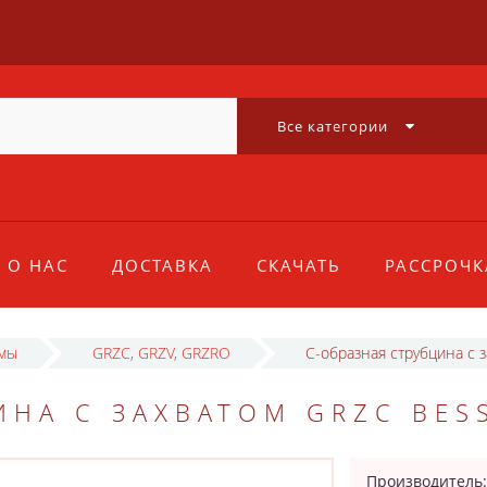
Все категории
О НАС
ДОСТАВКА
СКАЧАТЬ
РАССРОЧК
имы
GRZC, GRZV, GRZRO
C-образная струбцина с 
ИНА С ЗАХВАТОМ GRZC BES
Производитель