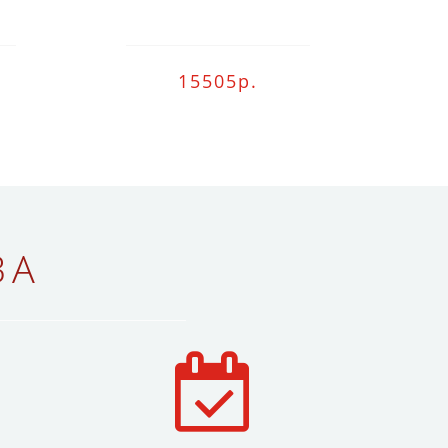
15505р.
ВА