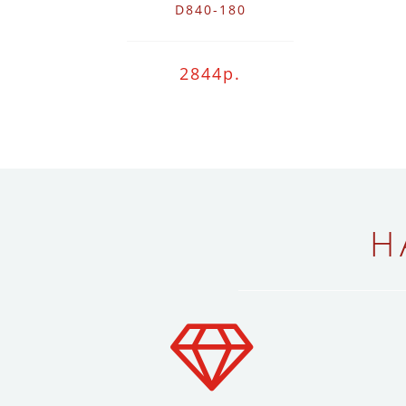
D840-180
2844р.
Н