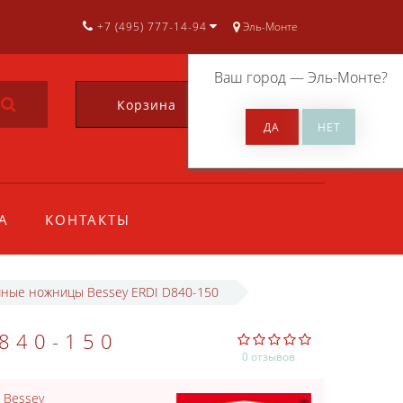
+7 (495) 777-14-94
Эль-Монте
Ваш город —
Эль-Монте
?
Корзина
0
А
КОНТАКТЫ
ные ножницы Bessey ERDI D840-150
840-150
0 отзывов
:
Bessey