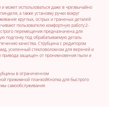
м и может использоваться даже в чрезвычайно
нделя, а также установку ручки вокруг
ивание круглых, острых и граненых деталей
печивают пользователю комфортную работу:2-
ыстрого перемещения предназначена для
ую подгонку под обрабатываемую деталь
ечению качества. Струбцина с редуктором
мид, усиленный стекловолокном для верхней и
м привода защищен от проникновения пыли и
трубцины в ограниченном
ной прижимной планкойКнопка для быстрого
емы самообслуживания