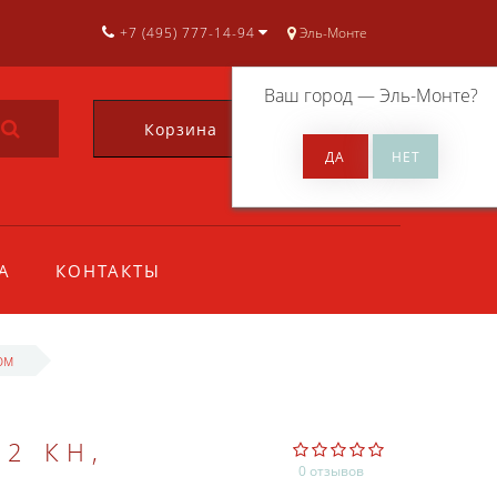
+7 (495) 777-14-94
Эль-Монте
Ваш город —
Эль-Монте
?
Корзина
0
А
КОНТАКТЫ
ом
2 КН,
0 отзывов