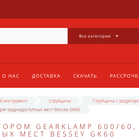
Все категории
О НАС
ДОСТАВКА
СКАЧАТЬ
РАССРОЧК
й инструмент
Струбцины
Струбцины с редуктор
 для труднодоступных мест Bessey GK60
ТОРОМ GEARKLAMP 600/60, 
ЫХ МЕСТ BESSEY GK60