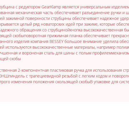
рубцина с редуктором GearKlamp является универсальным изделие
ванная механическая часть обеспечивает разъединение ручки и шпи
ей зажимной поверхности струбцины обеспечивает надежное удерж
скрывается целый ряд новаторских идей при зажиме, которые обес
 надежного обращения со струбцинойкнопка высококачественная б
зящей скобыповоротная прижимная планка обеспечивает прекрасн
данного изделия компания BESSEY большое внимание уделила обесп
ней используются высококачественные материалы, например полиа
улучшенная и вороненая сталь для шины с полым профилеммеханиз
ящей скобы
ственная 2-компонентная пластиковая ручка для использования с
0НШпиндель с трапециевидной резьбой с легким ходом и поворот
рого изменения положения скользящей скобыВ упаковке для сист