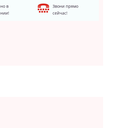
но в
Звони прямо
нии!
сейчас!