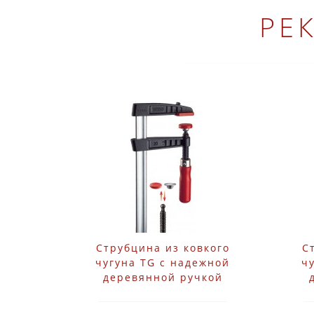
РЕ
Струбцина из ковкого
С
чугуна TG с надежной
ч
деревянной ручкой
Bessey TG40