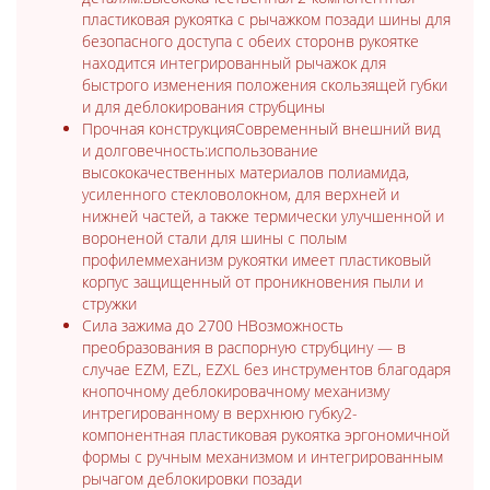
пластиковая рукоятка с рычажком позади шины для
безопасного доступа с обеих сторонв рукоятке
находится интегрированный рычажок для
быстрого изменения положения скользящей губки
и для деблокирования струбцины
Прочная конструкцияСовременный внешний вид
и долговечность:использование
высококачественных материалов полиамида,
усиленного стекловолокном, для верхней и
нижней частей, а также термически улучшенной и
вороненой стали для шины с полым
профилеммеханизм рукоятки имеет пластиковый
корпус защищенный от проникновения пыли и
стружки
Сила зажима до 2700 НВозможность
преобразования в распорную струбцину — в
случае EZM, EZL, EZXL без инструментов благодаря
кнопочному деблокировачному механизму
интрегированному в верхнюю губку2-
компонентная пластиковая рукоятка эргономичной
формы с ручным механизмом и интегрированным
рычагом деблокировки позади