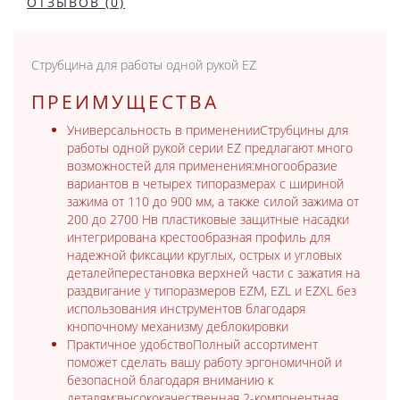
ОТЗЫВОВ (0)
Струбцина для работы одной рукой EZ
ПРЕИМУЩЕСТВА
Универсальность в примененииСтрубцины для
работы одной рукой серии EZ предлагают много
возможностей для применения:многообразие
вариантов в четырех типоразмерах с шириной
зажима от 110 до 900 мм, а также силой зажима от
200 до 2700 Нв пластиковые защитные насадки
интегрирована крестообразная профиль для
надежной фиксации круглых, острых и угловых
деталейперестановка верхней части с зажатия на
раздвигание у типоразмеров EZM, EZL и EZXL без
использования инструментов благодаря
кнопочному механизму деблокировки
Практичное удобствоПолный ассортимент
поможет сделать вашу работу эргономичной и
безопасной благодаря вниманию к
деталям:высококачественная 2-компонентная