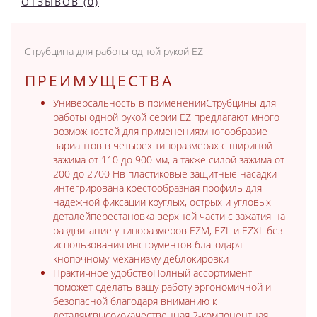
ОТЗЫВОВ (0)
Струбцина для работы одной рукой EZ
ПРЕИМУЩЕСТВА
Универсальность в примененииСтрубцины для
работы одной рукой серии EZ предлагают много
возможностей для применения:многообразие
вариантов в четырех типоразмерах с шириной
зажима от 110 до 900 мм, а также силой зажима от
200 до 2700 Нв пластиковые защитные насадки
интегрирована крестообразная профиль для
надежной фиксации круглых, острых и угловых
деталейперестановка верхней части с зажатия на
раздвигание у типоразмеров EZM, EZL и EZXL без
использования инструментов благодаря
кнопочному механизму деблокировки
Практичное удобствоПолный ассортимент
поможет сделать вашу работу эргономичной и
безопасной благодаря вниманию к
деталям:высококачественная 2-компонентная