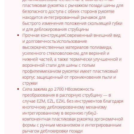
пластиковая рукоятка с рычажком позади шины для
безопасного доступа с обеих сторонв рукоятке
находится интегрированный рычажок для
быстрого изменения положения скользящей губки
и для деблокирования струбцины
Прочная конструкцияСовременный внешний вид
и долговечность:использование
высококачественных материалов полиамида,
усиленного стекловолокном, для верхней и
нижней частей, а также термически улучшенной и
вороненой стали для шины с полым
профилеммеханизм рукоятки имеет пластиковый
корпус защищенный от проникновения пыли и
стружки
Сила зажима до 2700 НВозможность
преобразования в распорную струбцину — в
случае EZM, EZL, EZXL без инструментов благодаря
кнопочному деблокировачному механизму
интрегированному в верхнюю губку2-
компонентная пластиковая рукоятка эргономичной
формы с ручным механизмом и интегрированным
рычагом деблокировки позади