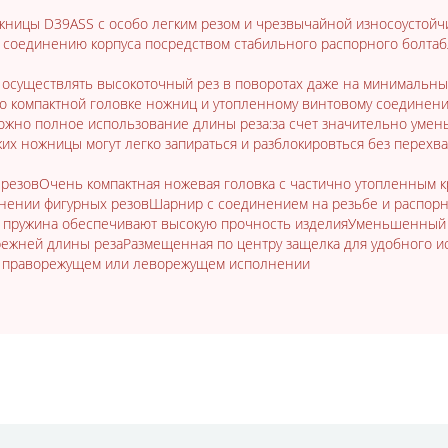
ицы D39ASS с особо легким резом и чрезвычайной износоустойчи
 соединению корпуса посредством стабильного распорного болтаб
осуществлять высокоточный рез в поворотах даже на минимальных
но компактной головке ножниц и утопленному винтовому соединен
ожно полное использование длины реза:за счет значительно умен
их ножницы могут легко запираться и разблокировться без перехва
резовОчень компактная ножевая головка с частично утопленным 
нении фигурных резовШарнир с соединением на резьбе и распорны
 пружина обеспечивают высокую прочность изделияУменьшенный у
жней длины резаРазмещенная по центру защелка для удобного исп
 в праворежущем или леворежущем исполнении