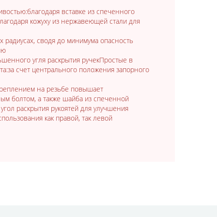
востью:благодаря вставке из спеченного
лагодаря кожуху из нержавеющей стали для
 радиусах, сводя до минимума опасность
ию
ьшенного угля раскрытия ручекПростые в
та:за счет центрального положения запорного
креплением на резьбе повышает
м болтом, а также шайба из спеченной
гол раскрытия рукоятей для улучшения
ользования как правой, так левой