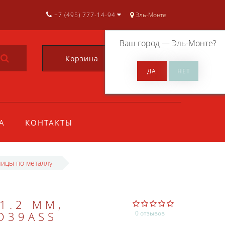
+7 (495) 777-14-94
Эль-Монте
Ваш город —
Эль-Монте
?
Корзина
0
А
КОНТАКТЫ
ицы по металлу
1.2 ММ,
D39ASS
0 отзывов