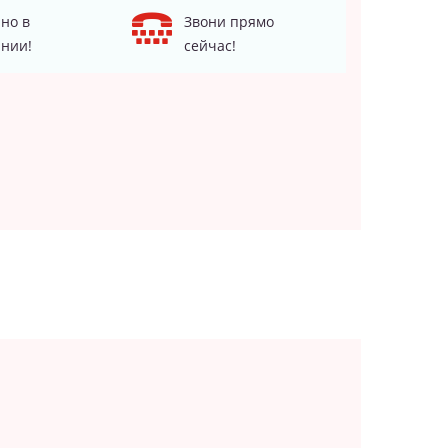
но в
Звони прямо
нии!
сейчас!