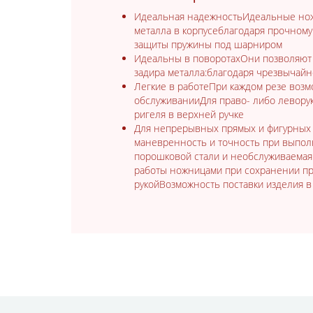
Идеальная надежностьИдеальные ножн
металла в корпусеблагодаря прочному
защиты пружины под шарниром
Идеальны в поворотахОни позволяют 
задира металла:благодаря чрезвычай
Легкие в работеПри каждом резе возм
обслуживанииДля право- либо леворук
ригеля в верхней ручке
Для непрерывных прямых и фигурных 
маневренность и точность при выпол
порошковой стали и необслуживаемая
работы ножницами при сохранении пре
рукойВозможность поставки изделия