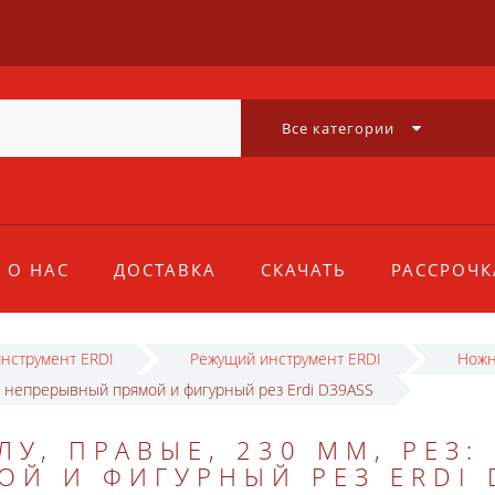
Все категории
О НАС
ДОСТАВКА
СКАЧАТЬ
РАССРОЧК
инструмент ERDI
Режущий инструмент ERDI
Ножн
м, непрерывный прямой и фигурный рез Erdi D39ASS
, ПРАВЫЕ, 230 ММ, РЕЗ: 
Й И ФИГУРНЫЙ РЕЗ ERDI 